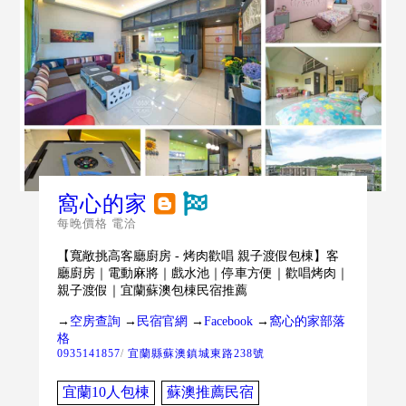
窩心的家
每晚價格 電洽
【寬敞挑高客廳廚房 - 烤肉歡唱 親子渡假包棟】客
廳廚房｜電動麻將｜戲水池｜停車方便｜歡唱烤肉｜
親子渡假｜宜蘭蘇澳包棟民宿推薦
→
空房查詢
→
民宿官網
→
Facebook
→
窩心的家部落
格
0935141857
/
宜蘭縣蘇澳鎮城東路238號
宜蘭10人包棟
蘇澳推薦民宿