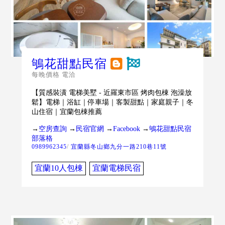
鴝花甜點民宿
每晚價格 電洽
【質感裝潢 電梯美墅 - 近羅東市區 烤肉包棟 泡澡放
鬆】電梯｜浴缸｜停車場｜客製甜點｜家庭親子｜冬
山住宿｜宜蘭包棟推薦
→
空房查詢
→
民宿官網
→
Facebook
→
鴝花甜點民宿
部落格
0989962345
/
宜蘭縣冬山鄉九分一路210巷11號
宜蘭10人包棟
宜蘭電梯民宿