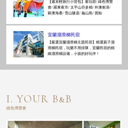
【週末輕旅行小背包】童玩節/ 綠色博覽
會/ 羅東夜市/ 太平山芬多精/ 外澳衝浪/
蘇澳海產/ 雪山隧道/ 龜山島/ 賞鯨
宜蘭溜滑梯民宿
【嚴選宜蘭溜滑梯主題民宿】精選親子溜
滑梯民宿，玩樂不用排隊，宜蘭民宿的精
緻溜滑梯設備，小孩的好玩伴！
I. YOUR B&B
綠色博覽會