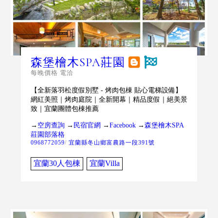
森堡檜木SPA莊園
每晚價格 電洽
【全新落羽松度假別墅 - 烤肉包棟 貼心電梯設備】
網紅美照｜烤肉庭院｜全新開幕｜精品度假｜絕美景
致｜宜蘭團體包棟推薦
→
空房查詢
→
民宿官網
→
Facebook
→
森堡檜木SPA
莊園部落格
0968772059
/
宜蘭縣冬山鄉富農路一段391號
宜蘭30人包棟
宜蘭Villa