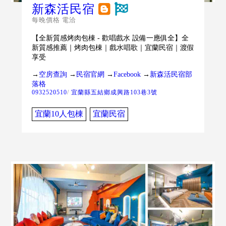
新森活民宿
每晚價格 電洽
【全新質感烤肉包棟 - 歡唱戲水 設備一應俱全】全
新質感推薦｜烤肉包棟｜戲水唱歌｜宜蘭民宿｜渡假
享受
→
空房查詢
→
民宿官網
→
Facebook
→
新森活民宿部
落格
0932520510
/
宜蘭縣五結鄉成興路103巷3號
宜蘭10人包棟
宜蘭民宿