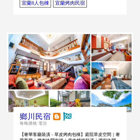
宜蘭8人包棟
宜蘭烤肉民宿
鄉川民宿
每晚價格 電洽
【奢華客廳裝潢 - 草皮烤肉包棟】庭院草皮空間｜奢