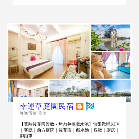
幸運草庭園民宿
每晚價格 電洽
【寬敞後花園景致 - 烤肉包棟戲水池】無限歡唱KTV
｜客廳｜前方庭院｜後花園｜戲水池｜客廳｜廚房｜
腳踏車