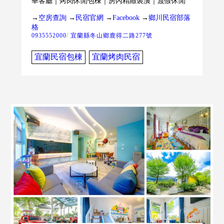
華客廳｜烤肉休閒包棟｜房內精緻裝潢｜渡假休閒
→
空房查詢
→
民宿官網
→
Facebook
→
鄉川民宿部落
格
0935552000
/
宜蘭縣冬山鄉鹿得二路277號
宜蘭民宿包棟
宜蘭烤肉民宿