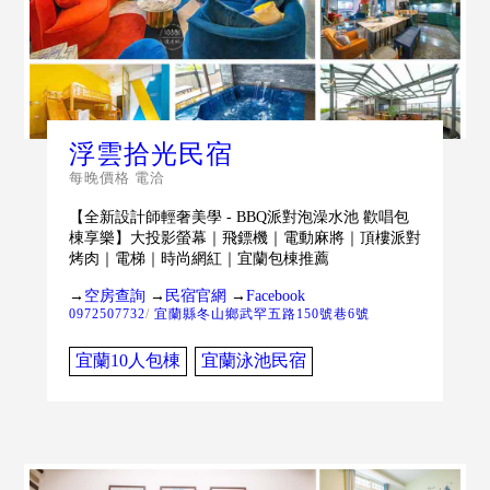
浮雲拾光民宿
每晚價格 電洽
【全新設計師輕奢美學 - BBQ派對泡澡水池 歡唱包
棟享樂】大投影螢幕｜飛鏢機｜電動麻將｜頂樓派對
烤肉｜電梯｜時尚網紅｜宜蘭包棟推薦
→
空房查詢
→
民宿官網
→
Facebook
0972507732
/
宜蘭縣冬山鄉武罕五路150號巷6號
宜蘭10人包棟
宜蘭泳池民宿