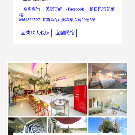
→
空房查詢
→
民宿官網
→
Facebook
→
植日民宿部落
格
0961573507
/
宜蘭縣冬山鄉武罕六路30巷6號
宜蘭10人包棟
宜蘭民宿