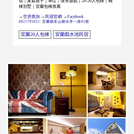
宿｜家庭親子｜車位｜懷舊遊戲｜20-26人包棟｜獨
棟別墅｜宜蘭包棟推薦
→
空房查詢
→
民宿官網
→
Facebook
0921795021
/
宜蘭縣冬山鄉水井一路92號
宜蘭20人包棟
宜蘭戲水池民宿