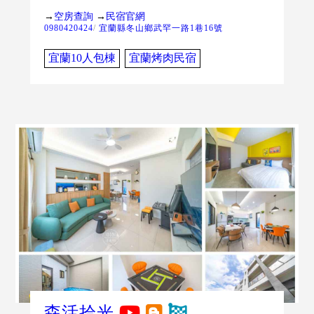
→
空房查詢
→
民宿官網
0980420424
/
宜蘭縣冬山鄉武罕一路1巷16號
宜蘭10人包棟
宜蘭烤肉民宿
森活拾光