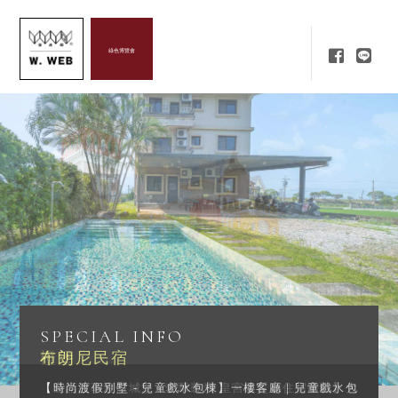
綠色博覽會
SPECIAL INFO
橙堡
【童話故事渡假城堡 - 奢華裝潢 皇宮級質感住宿體驗】大