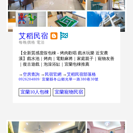
艾稻民宿
每晚價格 電洽
【全新質感度假包棟 - 烤肉歡唱 戲水玩樂 近安農
溪】戲水池｜烤肉｜電動麻將｜家庭親子｜寵物友善
｜復古遊戲｜泡澡浴缸｜宜蘭包棟推薦
→
空房查詢
→
民宿官網
→
艾稻民宿部落格
0926204809
/
宜蘭縣冬山鄉光華一路380巷30號
宜蘭10人包棟
宜蘭寵物民宿