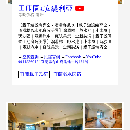
田庒園&安緹利亞
每晚價格 電洽
【親子遊設備齊全 - 溜滑梯戲水【親子遊設備齊全 -
溜滑梯戲水池庭院美景】溜滑梯｜戲水池｜小木屋｜
玩沙區｜電動汽車｜庭院美景｜全新裝潢｜親子設備
齊全池庭院美景】溜滑梯｜戲水池｜小木屋｜玩沙區
｜電動汽車｜庭院美景｜全新裝潢｜親子設備齊全
→
空房查詢
→
民宿官網
→
Facebook
→
YouTube
0911836012
/
宜蘭縣冬山鄉建進一路161號
宜蘭親子民宿
宜蘭戲水民宿