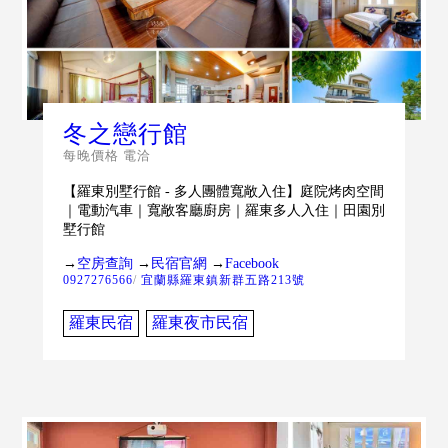
冬之戀行館
每晚價格 電洽
【羅東別墅行館 - 多人團體寬敞入住】庭院烤肉空間
｜電動汽車｜寬敞客廳廚房｜羅東多人入住｜田園別
墅行館
→
空房查詢
→
民宿官網
→
Facebook
0927276566
/
宜蘭縣羅東鎮新群五路213號
羅東民宿
羅東夜市民宿