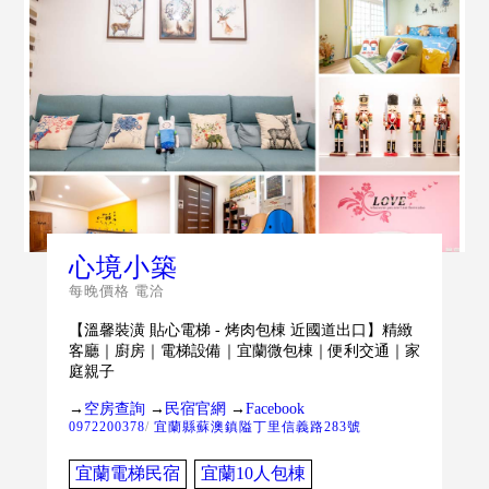
心境小築
每晚價格 電洽
【溫馨裝潢 貼心電梯 - 烤肉包棟 近國道出口】精緻
客廳｜廚房｜電梯設備｜宜蘭微包棟｜便利交通｜家
庭親子
→
空房查詢
→
民宿官網
→
Facebook
0972200378
/
宜蘭縣蘇澳鎮隘丁里信義路283號
宜蘭電梯民宿
宜蘭10人包棟