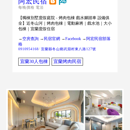
阿宏民宿
每晚價格 電洽
【獨棟別墅度假庭院 - 烤肉包棟 戲水腳踏車 設備俱
全】近冬山河｜烤肉包棟｜電動麻將｜戲水池｜大小
包棟｜宜蘭度假住宿
→
空房查詢
→
民宿官網
→
Facebook
→
阿宏民宿部落
格
0910954168
/
宜蘭縣冬山鄉武淵村東八路127號
宜蘭30人包棟
宜蘭烤肉民宿