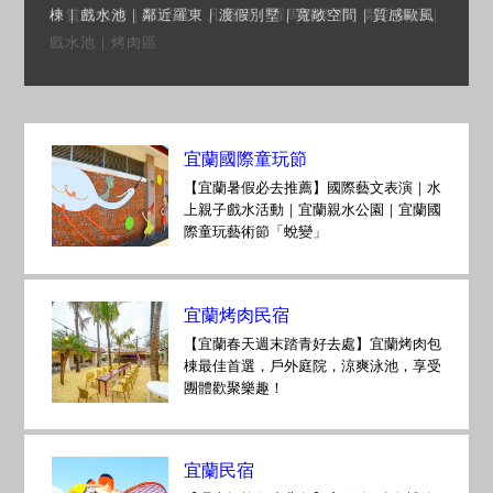
小質感包棟｜羅浮宮｜凡爾賽｜羅馬的榮耀｜鄰近傳藝｜
戲水池｜烤肉區
宜蘭國際童玩節
【宜蘭暑假必去推薦】國際藝文表演｜水
上親子戲水活動｜宜蘭親水公園｜宜蘭國
際童玩藝術節「蛻變」
宜蘭烤肉民宿
【宜蘭春天週末踏青好去處】宜蘭烤肉包
棟最佳首選，戶外庭院，涼爽泳池，享受
團體歡聚樂趣！
宜蘭民宿