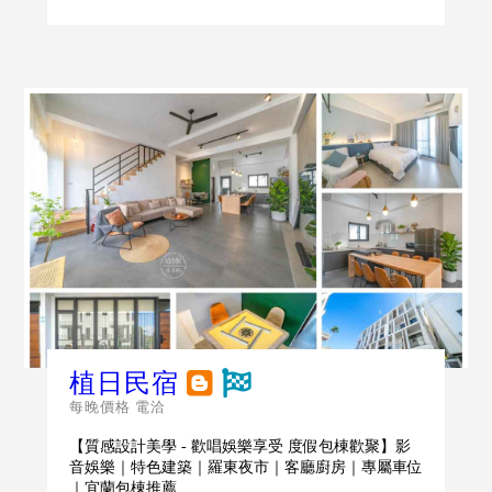
植日民宿
每晚價格 電洽
【質感設計美學 - 歡唱娛樂享受 度假包棟歡聚】影
音娛樂｜特色建築｜羅東夜市｜客廳廚房｜專屬車位
｜宜蘭包棟推薦