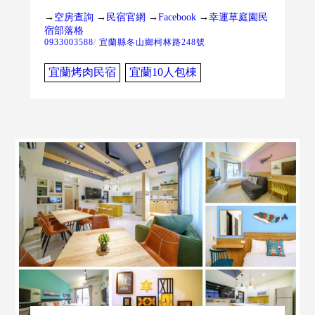
→
空房查詢
→
民宿官網
→
Facebook
→
幸運草庭園民
宿部落格
0933003588
/
宜蘭縣冬山鄉柯林路248號
宜蘭烤肉民宿
宜蘭10人包棟