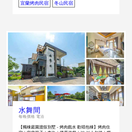
宜蘭烤肉民宿
冬山民宿
水舞間
每晚價格 電洽
【獨棟庭園渡假別墅 - 烤肉戲水 歡唱包棟】烤肉住