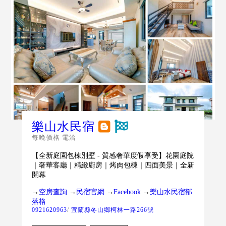
樂山水民宿
每晚價格 電洽
【全新庭園包棟別墅 - 質感奢華度假享受】花園庭院
｜奢華客廳｜精緻廚房｜烤肉包棟｜四面美景｜全新
開幕
→
空房查詢
→
民宿官網
→
Facebook
→
樂山水民宿部
落格
0921620963
/
宜蘭縣冬山鄉柯林一路266號