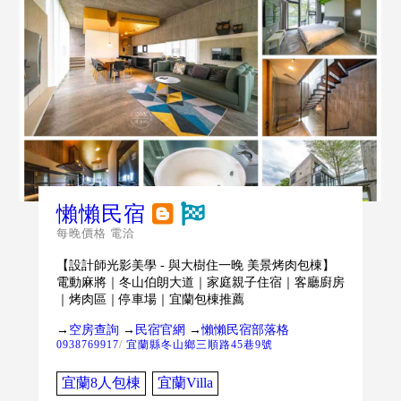
懶懶民宿
每晚價格 電洽
【設計師光影美學 - 與大樹住一晚 美景烤肉包棟】
電動麻將｜冬山伯朗大道｜家庭親子住宿｜客廳廚房
｜烤肉區｜停車場｜宜蘭包棟推薦
→
空房查詢
→
民宿官網
→
懶懶民宿部落格
0938769917
/
宜蘭縣冬山鄉三順路45巷9號
宜蘭8人包棟
宜蘭Villa