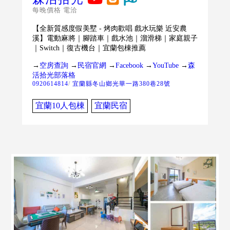
每晚價格 電洽
【全新質感度假美墅 - 烤肉歡唱 戲水玩樂 近安農
溪】電動麻將｜腳踏車｜戲水池｜溜滑梯｜家庭親子
｜Switch｜復古機台｜宜蘭包棟推薦
→
空房查詢
→
民宿官網
→
Facebook
→
YouTube
→
森
活拾光部落格
0920614814
/
宜蘭縣冬山鄉光華一路380巷28號
宜蘭10人包棟
宜蘭民宿