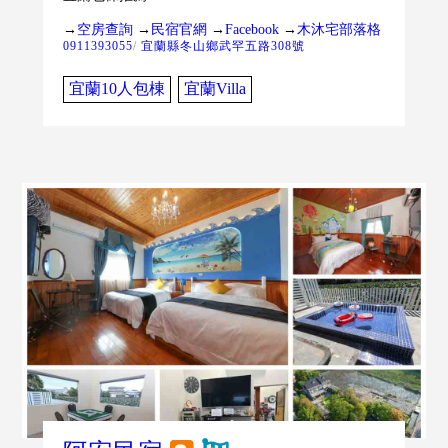
→
空房查詢
→
民宿官網
→
Facebook
→
木沐宅部落格
0911393055
/
宜蘭縣冬山鄉武罕五路308號
宜蘭10人包棟
宜蘭Villa