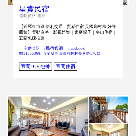
星賞民宿
每晚價格 電洽
【近羅東市區 便利交通 - 質感住宿 英國鄉村風 好評
回饋】電動麻將｜影視娛樂｜家庭親子｜冬山住宿｜
宜蘭包棟推薦
→
空房查詢
→
民宿官網
→
Facebook
0931335368
/
宜蘭縣冬山鄉柯林村長春路170號
宜蘭10人包棟
宜蘭住宿