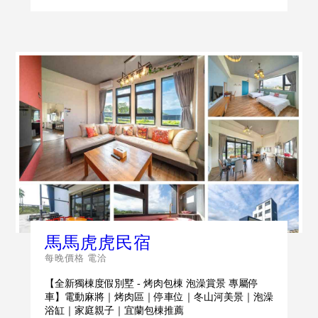
馬馬虎虎民宿
每晚價格 電洽
【全新獨棟度假別墅 - 烤肉包棟 泡澡賞景 專屬停
車】電動麻將｜烤肉區｜停車位｜冬山河美景｜泡澡
浴缸｜家庭親子｜宜蘭包棟推薦