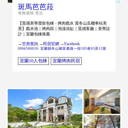
斑馬芭芭菈
每晚價格 電洽
【質感美學度假包棟 - 烤肉戲水 賞冬山瓜棚車站美
景】戲水池｜烤肉區｜泡澡浴缸｜質感客廳｜美學設
計｜宜蘭包棟推薦
→
空房查詢
→
民宿官網
→
Facebook
0966580019
/
宜蘭縣冬山鄉富農路一段185巷93弄12號
宜蘭10人包棟
宜蘭烤肉民宿