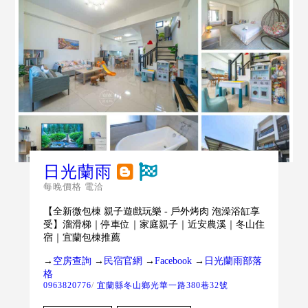
日光蘭雨
每晚價格 電洽
【全新微包棟 親子遊戲玩樂 - 戶外烤肉 泡澡浴缸享
受】溜滑梯｜停車位｜家庭親子｜近安農溪｜冬山住
宿｜宜蘭包棟推薦
→
空房查詢
→
民宿官網
→
Facebook
→
日光蘭雨部落
格
0963820776
/
宜蘭縣冬山鄉光華一路380巷32號