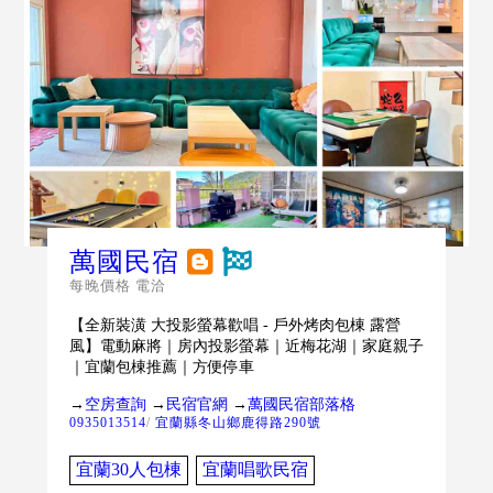
萬國民宿
每晚價格 電洽
【全新裝潢 大投影螢幕歡唱 - 戶外烤肉包棟 露營
風】電動麻將｜房內投影螢幕｜近梅花湖｜家庭親子
｜宜蘭包棟推薦｜方便停車
→
空房查詢
→
民宿官網
→
萬國民宿部落格
0935013514
/
宜蘭縣冬山鄉鹿得路290號
宜蘭30人包棟
宜蘭唱歌民宿